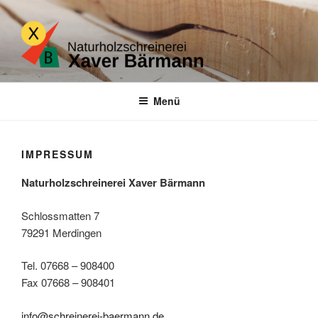
Zum
Inhalt
springen
NATURHOLZSCHREINEREI
Eine weitere WordPress-Seite
XAVER BAERMANN
Menü
IMPRESSUM
Naturholzschreinerei Xaver Bärmann
Schlossmatten 7
79291 Merdingen
Tel. 07668 – 908400
Fax 07668 – 908401
info@schreinerei-baermann.de